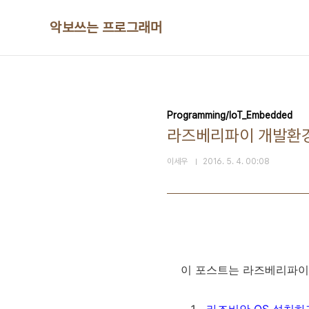
본문 바로가기
악보쓰는 프로그래머
Programming/IoT_Embedded
라즈베리파이 개발환경 
이세우
2016. 5. 4. 00:08
이 포스트는 라즈베리파이