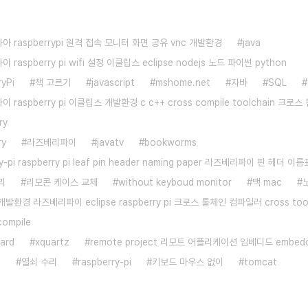
 raspberrypi 원격 접속 모니터 화면 공유 vnc 개발환경
java
raspberry pi wifi 설정 이클립스 eclipse nodejs 노드 파이썬 python
yPi
책 고르기
javascript
mshome.net
자바
SQL
 raspberry pi 이클립스 개발환경 c c++ cross compile toolchain 크로
ry
ry
라즈베리파이
javatv
bookworms
ry-pi raspberry pi leaf pin header naming paper 라즈베리파이 핀 헤더 이름
리
리모콘 케이스 교체
without keyboud monitor
맥 mac
발환경 라즈베리파이 eclipse raspberry pi 크로스 툴체인 컴파일러 cross tool
compile
ard
xquartz
remote project 리모트 어플리케이션 임베디드 embed
s
열쇠 수리
raspberry-pi
키보드 마우스 없이
tomcat