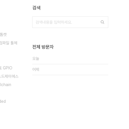
검색
톰캣
스 컴파일 툴체
전체 방문자
오늘
표 GPIO
어제
노드제이에스
chain
ded