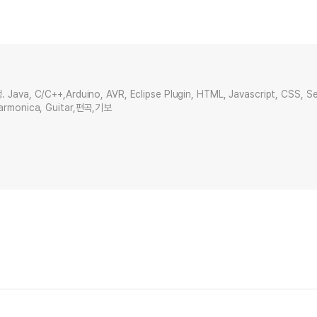
C/C++,Arduino, AVR, Eclipse Plugin, HTML, Javascript, CSS, Serv
 Harmonica, Guitar,편곡,기보