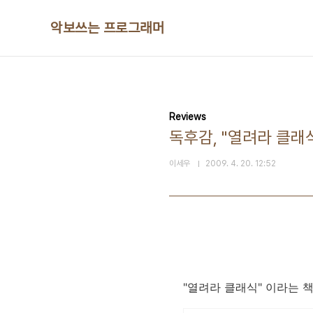
본문 바로가기
악보쓰는 프로그래머
Reviews
독후감, "열려라 클래
이세우
2009. 4. 20. 12:52
"열려라 클래식" 이라는 책