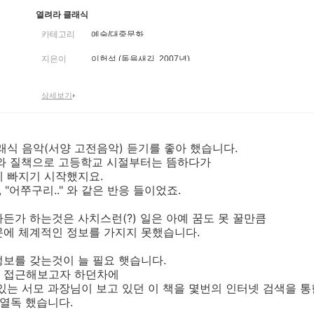
열려라 클래식
카테고리
예술/대중문화
지은이
이헌석 (돋을새김, 2007년)
상세보기
래식 음악(서양 고전음악) 듣기를 좋아 했습니다.
해와 질책으로 고등학교 시절부터는 뜸하다가
에 빠지기 시작했지요.
.", "어쭈구리.." 와 같은 반응 들이었죠.
든가 하는것은 사치스런(?) 일은 아예 꿈도 못 꿀만큼
문에 체계적인 정보를 가지지 못했습니다.
보를 갖는것이 늘 필요 햇습니다.
 접근해보고자 하던차에
있는 서모 과장님이 보고 있던 이 책을 몇번의 인터넷 검색을 통
 열독 했습니다.