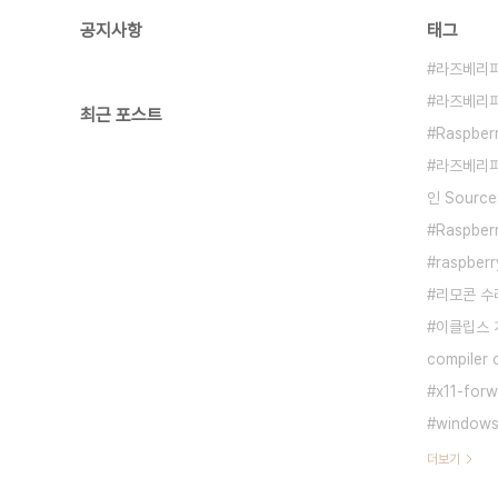
공지사항
태그
라즈베리파아
라즈베리파이 
최근 포스트
Raspberr
라즈베리파이
인 Source
Raspber
raspber
리모콘 수
이클립스 개
compiler 
x11-forw
window
더보기