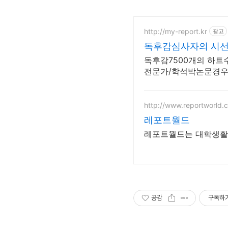
http://my-report.kr
광고
독후감심사자의 시선으
독후감7500개의 하트
전문가/학석박논문경우 
http://www.reportworld.c
레포트월드
레포트월드는 대학생활
공감
구독하